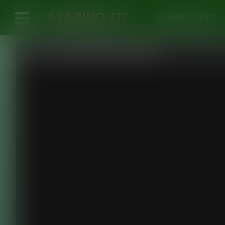
COMPETIÇÕES
FIRE STAMPEDE ULTIMATE