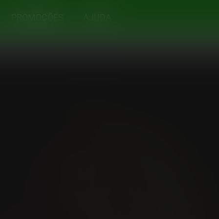
PROMOÇÕES
AJUDA