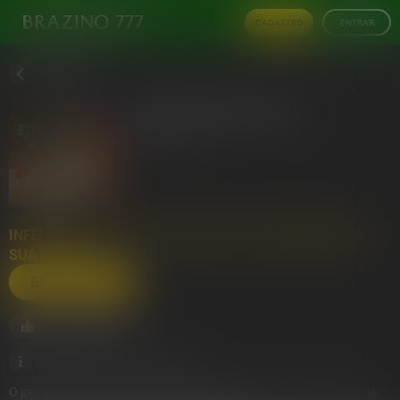
CADASTRO
ENTRAR
VOLTAR
FIRST PERSON BAC BO
EVOLUTION
INFELIZMENTE, ESTE JOGO NÃO ESTÁ DISPONÍVEL NA
SUA REGIÃO.
BRAZINO777
5
2461
Visualizações
RTP:
98.87%
O jogo pode causar dependência, ansiedade, depressão e prejuízos