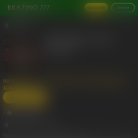
CADASTRO
ENTRAR
VOLTAR
FIRST PERSON LIGHTNING
BLACKJACK
EVOLUTION
INFELIZMENTE, ESTE JOGO NÃO ESTÁ DISPONÍVEL NA
SUA REGIÃO.
BRAZINO777
0
83
Visualizações
RTP:
99.56%
O jogo pode causar dependência, ansiedade, depressão e prejuízos