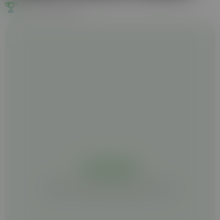
ÚLTIMOS GANHOS
NÃO HÁ DADOS
ESPERA ALGUNS SEGUNDOS POR FAVOR