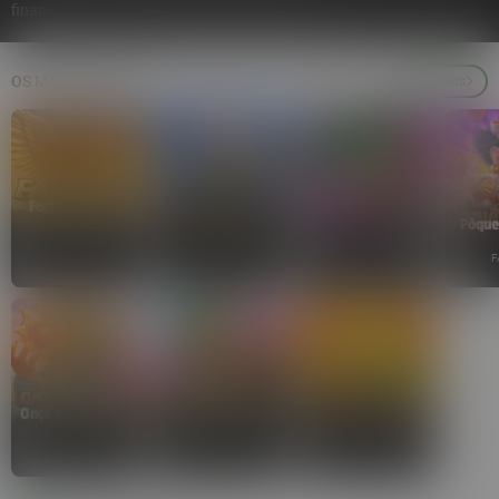
financeiros. Jogue com responsabilidade. 18+
OS MAIS JOGADOS
VER MAIS
EXCLUSIVO
Fortune Garuda
500
Pachinko
FlyX™ Cash Turbo™
Pôque
TADA
NEKO
BUCK STAKES
F
Onça Sortuda 500
Lucky Jaguar 2
4 Pots of Egypt
TADA
TADA
3OAKS