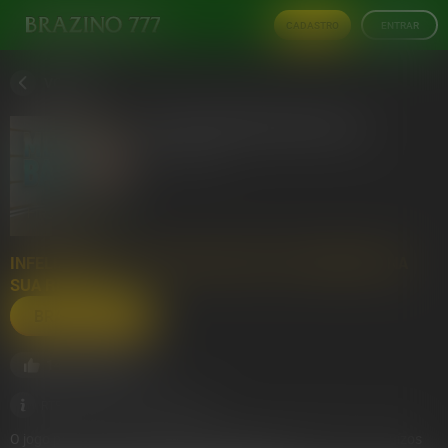
CADASTRO
ENTRAR
VOLTAR
FIRST PERSON MEGA BALL
EVOLUTION
INFELIZMENTE, ESTE JOGO NÃO ESTÁ DISPONÍVEL NA
SUA REGIÃO.
BRAZINO777
14
3899
Visualizações
RTP:
95.4%
O jogo pode causar dependência, ansiedade, depressão e prejuízos