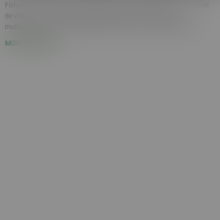
Fishtastic é um dos slots online da Red Tiger, classificado como slot
de vídeo, com temas confirmados como Blue e Camera. O
multiplicador máximo informado é de x6.125 o valor da aposta.
MOSTRAR MAIS
O QUE É O SLOT FISHTASTIC?
O título utiliza 5 rolos e 3 linhas, com 25 linhas ou possibilidades de
pagamento, conforme a configuração informada. O RTP teórico é de
95,67%, e pode variar conforme a configuração disponível. A
volatilidade indicada é média-alta.
Entre os recursos confirmados estão 9 Pots (9 Masks) of Gold
Mechanics e Big Bass Bonanza. A temática inclui Blue e Camera.
Visão geral: Fishtastic
Fishtastic está disponível no Brazino777. A tabela reúne as
características técnicas confirmadas para esta versão.
CARACTERÍSTICA
DETALHES
Nome
Fishtastic