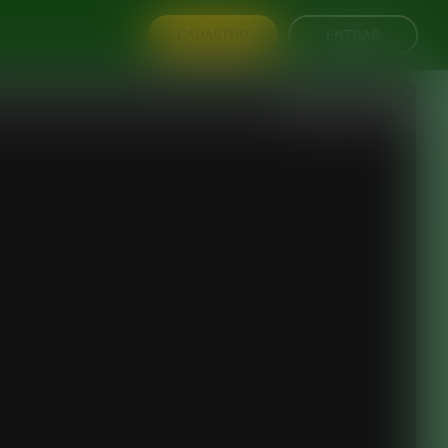
CADASTRO
ENTRAR