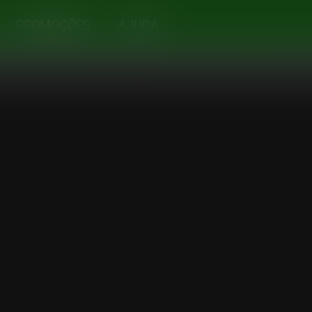
PROMOÇÕES
AJUDA