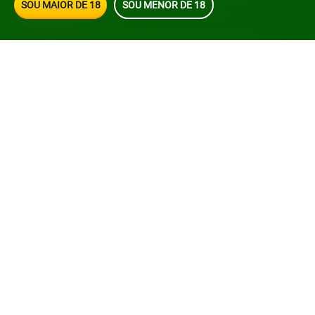
SOU MAIOR DE 18
SOU MENOR DE 18
Menu
Slot
Ao Vivo
Crash
OK
Brazino 777
Jogos De Cassino
Cassino Ao Vivo
Esporte Bet
Mapa Do Site XML
Live Bet
Mapa Do Site HTML
Slots
Suporte
Jogos Crash
Perguntas Frequentes
Novos Jogos
Promoções E Bônus
Bingo
Reclamações
Jogos De Mesa
Afiliados