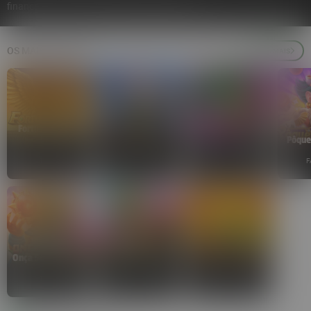
financeiros. Jogue com responsabilidade. 18+
OS MAIS JOGADOS
VER MAIS
EXCLUSIVO
Fortune Garuda
500
Pachinko
FlyX™ Cash Turbo™
Pôque
TADA
NEKO
BUCK STAKES
F
Onça Sortuda 500
Lucky Jaguar 2
4 Pots of Egypt
TADA
TADA
3OAKS