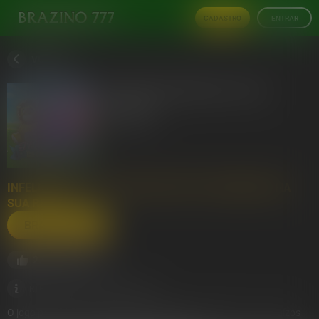
CADASTRO
ENTRAR
VOLTAR
FLUFFY FAVOURITES: CASH
COLLECT
PLAYTECH
INFELIZMENTE, ESTE JOGO NÃO ESTÁ DISPONÍVEL NA
SUA REGIÃO.
BRAZINO777
22
5034
Visualizações
RTP:
95.67%
O jogo pode causar dependência, ansiedade, depressão e prejuízos