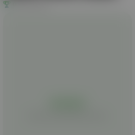
ÚLTIMOS GANHOS
NÃO HÁ DADOS
ESPERA ALGUNS SEGUNDOS POR FAVOR