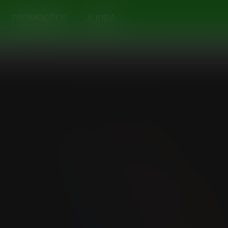
PROMOÇÕES
AJUDA