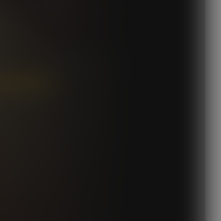
UA REGIÃO.