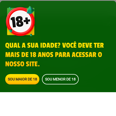
QUAL A SUA IDADE? VOCÊ DEVE TER
MAIS DE 18 ANOS PARA ACESSAR O
Usamos cookies para melhorar sua experiência. Ao
NOSSO SITE.
usar o Brazino777, você aceita nossos cookies. Veja
nossos
Termos e Condições
para mais.
SOU MAIOR DE 18
SOU MENOR DE 18
Menu
Slot
Ao Vivo
Crash
OK
Brazino 777
Jogos De Cassino