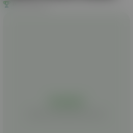
ÚLTIMOS GANHOS
NÃO HÁ DADOS
ESPERA ALGUNS SEGUNDOS POR FAVOR