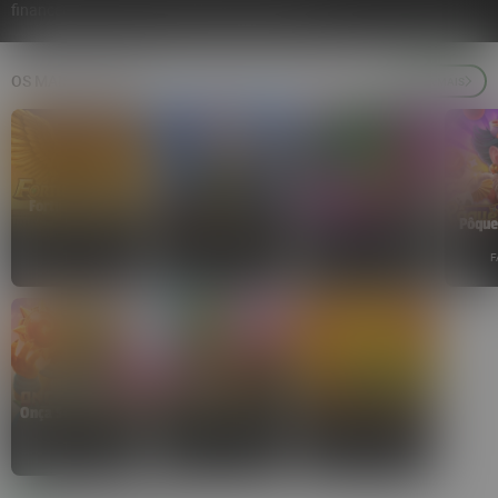
financeiros. Jogue com responsabilidade. 18+
OS MAIS JOGADOS
VER MAIS
EXCLUSIVO
Fortune Garuda
500
Pachinko
FlyX™ Cash Turbo™
Pôque
TADA
NEKO
BUCK STAKES
F
Onça Sortuda 500
Lucky Jaguar 2
4 Pots of Egypt
TADA
TADA
3OAKS