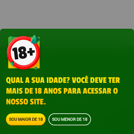
Entre os recursos confirmados estão Bonus Game e Bonus symbols.
O funcionamento específico deve seguir as regras exibidas no próprio
título.
FORTUNE COINS UNLIMITED FORTUNE - FAQ
Qual é o RTP de Fortune Coins Unlimited Fortune?
O RTP informado é de 97%. Esse percentual é teórico, calculado ao
longo de muitas rodadas, e não garante resultados individuais.
Qual é o ganho máximo de Fortune Coins Unlimited Fortune?
QUAL A SUA IDADE? VOCÊ DEVE TER
O limite técnico confirmado é de 3.000x sobre a aposta. Esse valor
representa um teto matemático, não uma promessa de prêmio.
MAIS DE 18 ANOS PARA ACESSAR O
Usamos cookies para melhorar sua experiência. Ao
Quais recursos aparecem em Fortune Coins Unlimited Fortune?
NOSSO SITE.
usar o Brazino777, você aceita nossos cookies. Veja
nossos
Termos e Condições
para mais.
Entre os recursos confirmados estão Bonus Game, Bonus symbols,
Cash Collector. A lista completa está no quadro técnico acima.
SOU MAIOR DE 18
SOU MENOR DE 18
Menu
Slot
Ao Vivo
Crash
OK