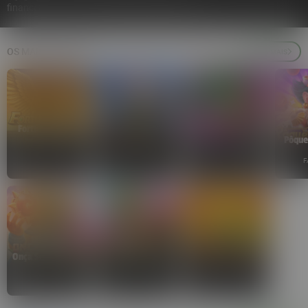
financeiros. Jogue com responsabilidade. 18+
OS MAIS JOGADOS
VER MAIS
EXCLUSIVO
Fortune Garuda
500
Pachinko
FlyX™ Cash Turbo™
Pôque
TADA
NEKO
BUCK STAKES
F
Onça Sortuda 500
Lucky Jaguar 2
4 Pots of Egypt
TADA
TADA
3OAKS