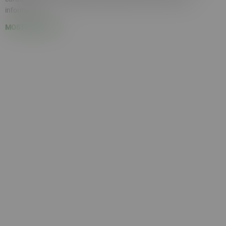
informativa.
MOSTRAR MAIS
O QUE É O JOGO FORTUNE COINS UNLIMITED FORTUNE?
No cassino Brazino777, Fortune Coins Unlimited Fortune possui
dados técnicos como RTP, volatilidade, sistema de pagamento e
limites de aposta, quando disponíveis.
Esses indicadores descrevem a configuração do jogo e não
representam garantia de resultado em uma rodada ou sessão.
Visão geral: Fortune Coins Unlimited Fortune
Confira os principais dados técnicos disponíveis para Fortune Coins
Unlimited Fortune.
CARACTERÍSTICA
DETALHES
Nome
Fortune Coins Unlimited Fortune
Provedor
TaDa Gaming