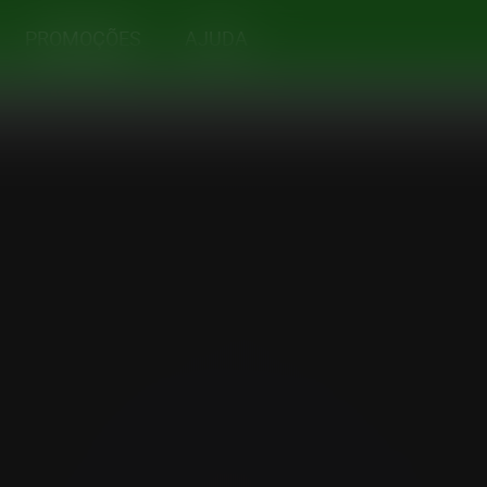
PROMOÇÕES
AJUDA