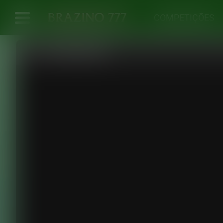
COMPETIÇÕES
FORTUNE FEST