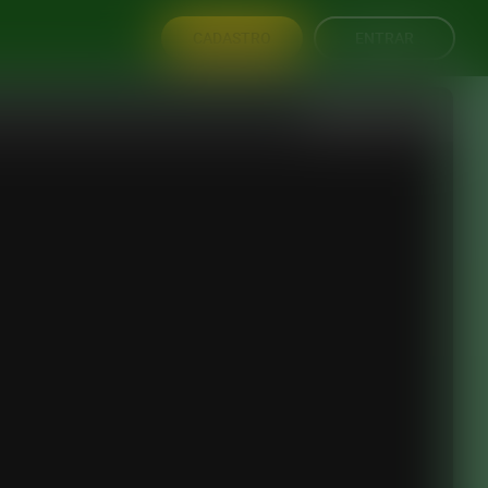
CADASTRO
ENTRAR