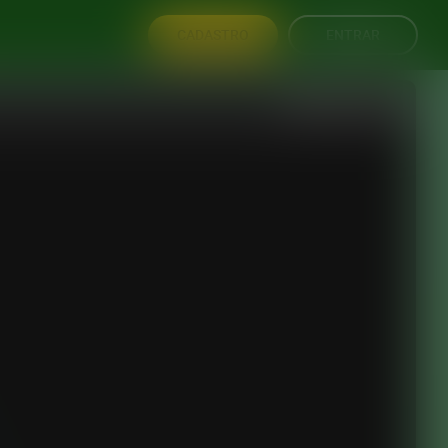
CADASTRO
ENTRAR