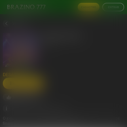
CADASTRO
ENTRAR
VOLTAR
FORTUNE SNAKE
PGSOFT
DESATIVADO
BRAZINO777
242
120400
Visualizações
RTP:
96.75%
O jogo pode causar dependência, ansiedade, depressão e prejuízos
financeiros. Jogue com responsabilidade. 18+