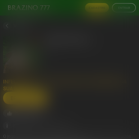
CADASTRO
ENTRAR
VOLTAR
FORTUNE SPELLS
EGT
INFELIZMENTE, ESTE JOGO NÃO ESTÁ DISPONÍVEL NA
SUA REGIÃO.
BRAZINO777
30
19175
Visualizações
RTP:
96.09%
O jogo pode causar dependência, ansiedade, depressão e prejuízos