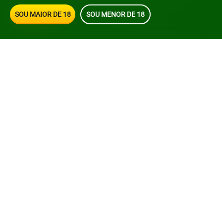
O provedor de Fortune Spells é a Amusnet.
SOU MAIOR DE 18
SOU MENOR DE 18
Menu
Slot
Ao Vivo
Crash
OK
Brazino 777
Jogos De Cassino
Cassino Ao Vivo
Esporte Bet
Mapa Do Site XML
Live Bet
Mapa Do Site HTML
Slots
Suporte
Jogos Crash
Perguntas Frequentes
Novos Jogos
Promoções E Bônus
Bingo
Reclamações
Jogos De Mesa
Afiliados