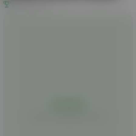
ÚLTIMOS GANHOS
NÃO HÁ DADOS
ESPERA ALGUNS SEGUNDOS POR FAVOR