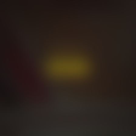
DESATIVADO
BRAZINO777