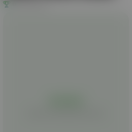
ÚLTIMOS GANHOS
NÃO HÁ DADOS
ESPERA ALGUNS SEGUNDOS POR FAVOR