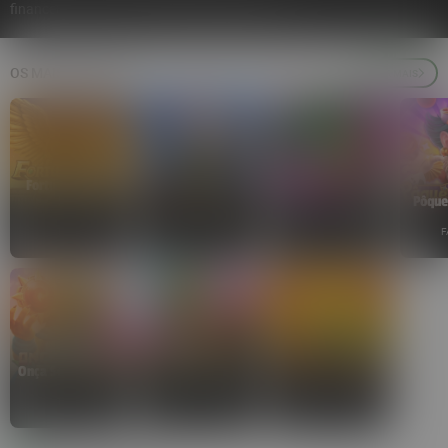
financeiros. Jogue com responsabilidade. 18+
OS MAIS JOGADOS
VER MAIS
EXCLUSIVO
Fortune Garuda
500
Pachinko
FlyX™ Cash Turbo™
Pôque
TADA
NEKO
BUCK STAKES
F
Onça Sortuda 500
Lucky Jaguar 2
4 Pots of Egypt
TADA
TADA
3OAKS