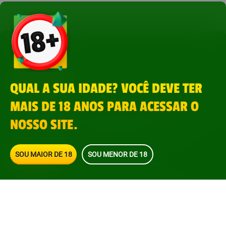
QUAL A SUA IDADE? VOCÊ DEVE TER
MAIS DE 18 ANOS PARA ACESSAR O
Usamos cookies para melhorar sua experiência. Ao
NOSSO SITE.
usar o Brazino777, você aceita nossos cookies. Veja
nossos
Termos e Condições
para mais.
SOU MAIOR DE 18
SOU MENOR DE 18
Menu
Slot
Ao Vivo
Crash
OK
Brazino 777
Jogos De Cassino