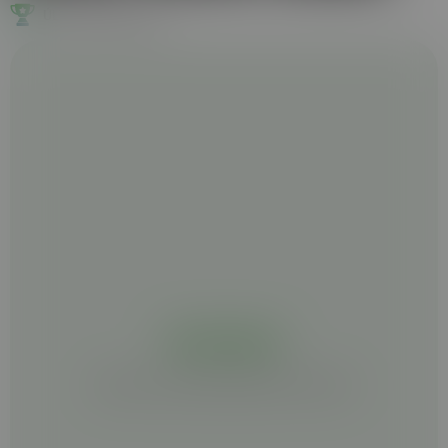
ÚLTIMOS GANHOS
NÃO HÁ DADOS
ESPERA ALGUNS SEGUNDOS POR FAVOR