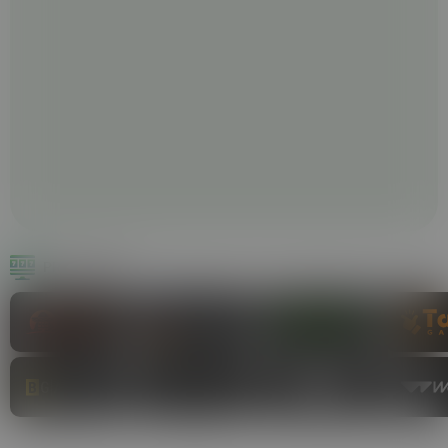
PROVEDORES