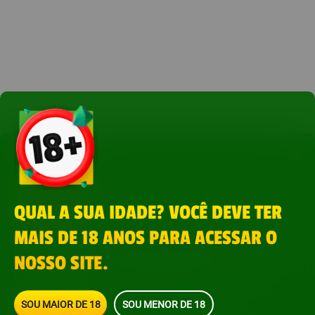
título.
FU FROG ANIMALS - FAQ
Qual é o RTP de Fu Frog Animals?
O RTP informado é de 95%. Esse percentual é teórico, calculado ao
longo de muitas rodadas, e não garante resultados individuais.
Quais recursos aparecem em Fu Frog Animals?
Entre os recursos confirmados estão Bonus Game, Buy Feature,
Feature: Random reward. A lista completa está no quadro técnico
acima.
QUAL A SUA IDADE? VOCÊ DEVE TER
MAIS DE 18 ANOS PARA ACESSAR O
Usamos cookies para melhorar sua experiência. Ao
NOSSO SITE.
usar o Brazino777, você aceita nossos cookies. Veja
nossos
Termos e Condições
para mais.
SOU MAIOR DE 18
SOU MENOR DE 18
Menu
Slot
Ao Vivo
Crash
OK