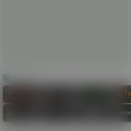
PROVEDORES