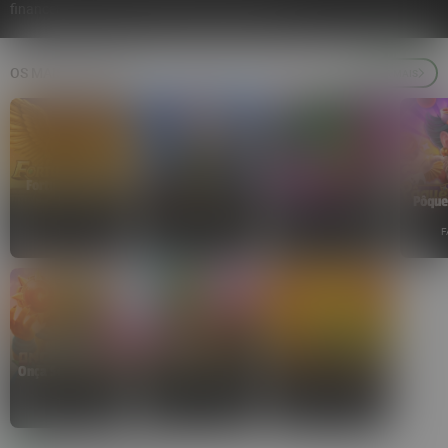
financeiros. Jogue com responsabilidade. 18+
OS MAIS JOGADOS
VER MAIS
EXCLUSIVO
Fortune Garuda
500
Pachinko
FlyX™ Cash Turbo™
Pôque
TADA
NEKO
BUCK STAKES
F
Onça Sortuda 500
Lucky Jaguar 2
4 Pots of Egypt
TADA
TADA
3OAKS