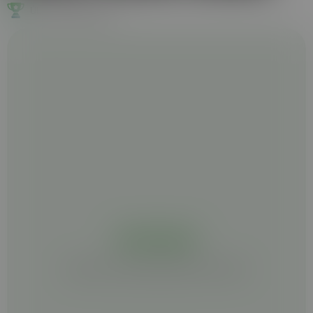
ÚLTIMOS GANHOS
NÃO HÁ DADOS
ESPERA ALGUNS SEGUNDOS POR FAVOR