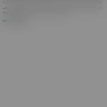
Fu Pots Spring é um jogo online da Zitro Games, apresentado neste
conteúdo sobre jogos e slots online. As características confirmadas
são descritas de forma técnica e informativa.
MOSTRAR MAIS
O QUE É O JOGO FU POTS SPRING?
No cassino Brazino777, Fu Pots Spring possui dados técnicos como
RTP, volatilidade, sistema de pagamento e limites de aposta, quando
disponíveis.
Esses indicadores descrevem a configuração do jogo e não
representam garantia de resultado em uma rodada ou sessão.
Visão geral: Fu Pots Spring
Confira os principais dados técnicos disponíveis para Fu Pots Spring.
CARACTERÍSTICA
DETALHES
Nome
Fu Pots Spring
Provedor
Zitro Games