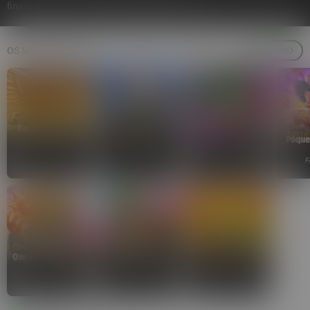
financeiros. Jogue com responsabilidade. 18+
OS MAIS JOGADOS
VER MAIS
EXCLUSIVO
Fortune Garuda
500
Pachinko
FlyX™ Cash Turbo™
Pôque
TADA
NEKO
BUCK STAKES
F
Onça Sortuda 500
Lucky Jaguar 2
4 Pots of Egypt
TADA
TADA
3OAKS