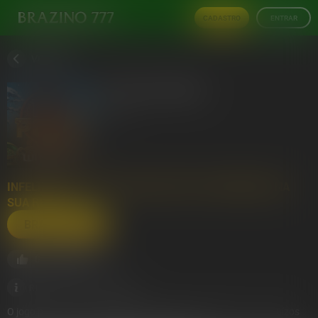
CADASTRO
ENTRAR
VOLTAR
FU POTS WINTER
ZITRO
INFELIZMENTE, ESTE JOGO NÃO ESTÁ DISPONÍVEL NA
SUA REGIÃO.
BRAZINO777
0
581
Visualizações
RTP:
96%
O jogo pode causar dependência, ansiedade, depressão e prejuízos