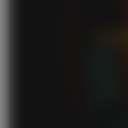
INFELIZME