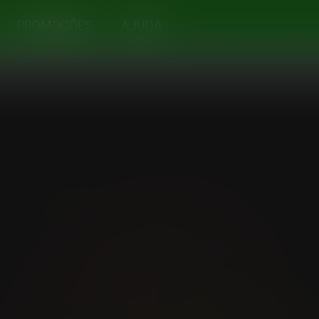
PROMOÇÕES
AJUDA