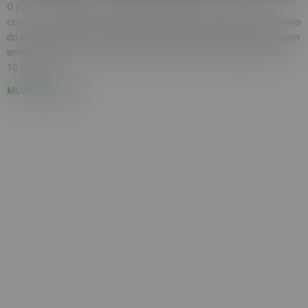
O Fury of Anubis é um jogo da
Pragmatic Play
, tem como figura
central o deus egípcio da mumificação, em uma grade 6x5. O objetivo
do caça-níquel é fazer combinações com símbolos iguais, que pagam
em qualquer lugar. A vitória máxima que pode ser alcançada é de
10.000x.
MOSTRAR MAIS
O QUE É O FURY OF ANUBIS?
O slot online Fury of Anubis Pragmatic Play conta com uma grade
6x5, com o protagonista Anubis, guardião dos mortos, em um
cenário egípcio. O jogador precisa girar os rolos e tentar fazer
combinações de símbolos idênticos em qualquer posição. O retorno
teórico máximo ao jogador é de 96,52% em uma partida base e
96,56% ao comprar rodadas grátis.
O
caça-níquel
é similar a outros jogos dessa mesma modalidade, com
uma funcionalidade simples e sistema de pagamento que concede
premiações em qualquer lugar. Basta combinar símbolos como
gemas, pergaminhos, caveira verde, cruzes, etc. O prêmio máximo
que o jogador tem como ganhar em uma partida é de 10.000x o valor
da aposta.