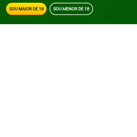
Qual é o multiplicador máximo no Fury of Anubis?
SOU MAIOR DE 18
SOU MENOR DE 18
Menu
Slot
Ao Vivo
Crash
OK
Durante uma partida, o jogador pode obter a premiação máxima de
10.000x.
Brazino 777
Jogos De Cassino
Cassino Ao Vivo
Esporte Bet
Mapa Do Site XML
Live Bet
Mapa Do Site HTML
Slots
Suporte
Jogos Crash
Perguntas Frequentes
Novos Jogos
Promoções E Bônus
Bingo
Reclamações
Jogos De Mesa
Afiliados