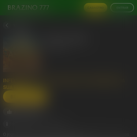
CADASTRO
ENTRAR
VOLTAR
FURY OF ANUBIS
PRAGMATIC
INFELIZMENTE, ESTE JOGO NÃO ESTÁ DISPONÍVEL NA
SUA REGIÃO.
BRAZINO777
33
8717
Visualizações
RTP:
96.52%
O jogo pode causar dependência, ansiedade, depressão e prejuízos