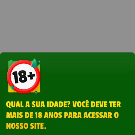
Book of Tut
Mummy's
Diamond Link:
Anubis Wrath
Megaways
Jewels 100
Mighty
PG SOFT
Cleopatra
Pragmatic Play
Pragmatic Play
[Linked]
Greentube/NOVOMATIC
FURY OF ANUBIS - FAQ
Como ganhar no jogo Fury of Anubis?
Para que o jogador consiga ganhar o game é necessário realizar
combinações de símbolos idênticos em qualquer posição. O
pagamento é concedido conforme a quantidade de símbolos
QUAL A SUA IDADE? VOCÊ DEVE TER
combinados.
MAIS DE 18 ANOS PARA ACESSAR O
Qual é o RTP de Fury of Anubis?
Usamos cookies para melhorar sua experiência. Ao
O RTP de aposta base é de 96,52%, mas, se o jogador comprar
NOSSO SITE.
usar o Brazino777, você aceita nossos cookies. Veja
rodadas grátis, esse RTP passa para 96,56%.
nossos
Termos e Condições
para mais.