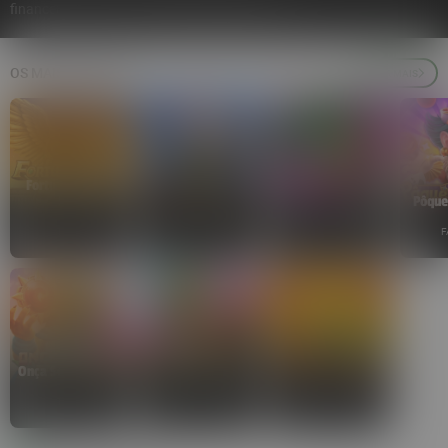
financeiros. Jogue com responsabilidade. 18+
OS MAIS JOGADOS
VER MAIS
EXCLUSIVO
Fortune Garuda
500
Pachinko
FlyX™ Cash Turbo™
Pôque
TADA
NEKO
BUCK STAKES
F
Onça Sortuda 500
Lucky Jaguar 2
4 Pots of Egypt
TADA
TADA
3OAKS