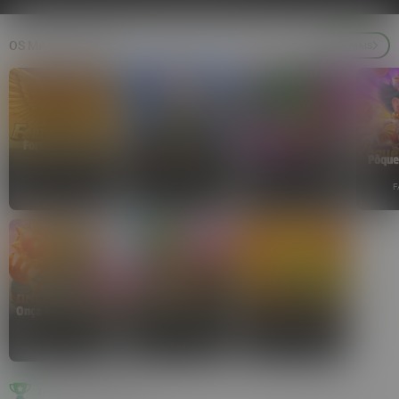
OS MAIS JOGADOS
VER MAIS
EXCLUSIVO
Fortune Garuda
500
Pachinko
FlyX™ Cash Turbo™
Pôque
TADA
NEKO
BUCK STAKES
F
Onça Sortuda 500
Lucky Jaguar 2
4 Pots of Egypt
TADA
TADA
3OAKS
ÚLTIMOS GANHOS