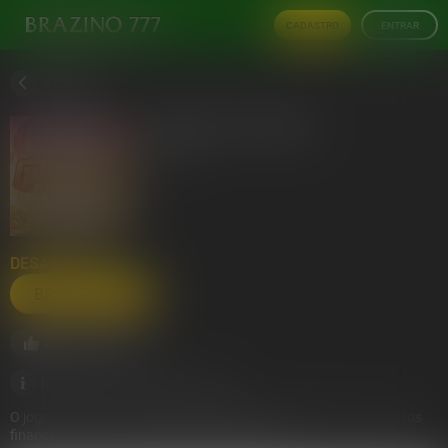
CADASTRO
ENTRAR
VOLTAR
GANESHA FORTUNE
PGSOFT
DESATIVADO
BRAZINO777
263
249350
Visualizações
RTP:
96.72%
O jogo pode causar dependência, ansiedade, depressão e prejuízos
financeiros. Jogue com responsabilidade. 18+