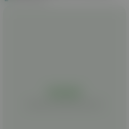
NÃO HÁ DADOS
ESPERA ALGUNS SEGUNDOS POR FAVOR