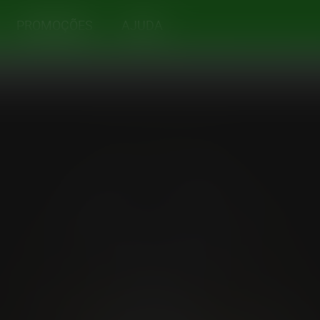
PROMOÇÕES
AJUDA