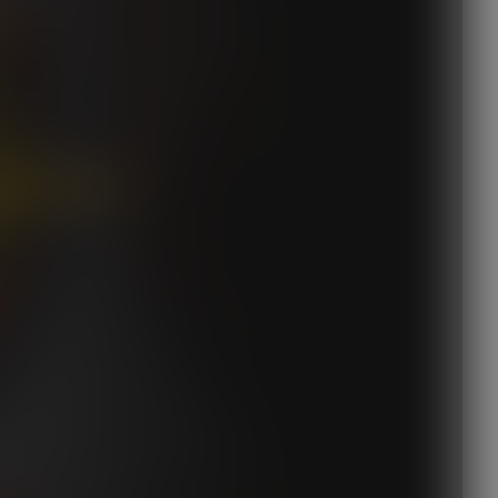
UA REGIÃO.