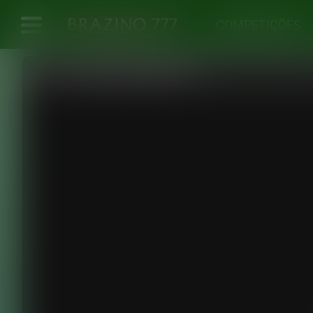
COMPETIÇÕES
GATES OF BRAZINO 777