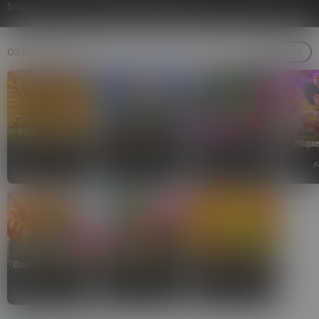
financeiros. Jogue com responsabilidade. 18+
OS MAIS JOGADOS
VER MAIS
EXCLUSIVO
Fortune Garuda
500
Pachinko
FlyX™ Cash Turbo™
Pôque
TADA
NEKO
BUCK STAKES
F
Onça Sortuda 500
Lucky Jaguar 2
4 Pots of Egypt
TADA
TADA
3OAKS