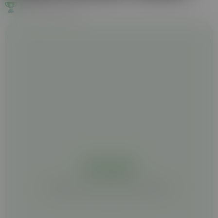
ÚLTIMOS GANHOS
NÃO HÁ DADOS
ESPERA ALGUNS SEGUNDOS POR FAVOR