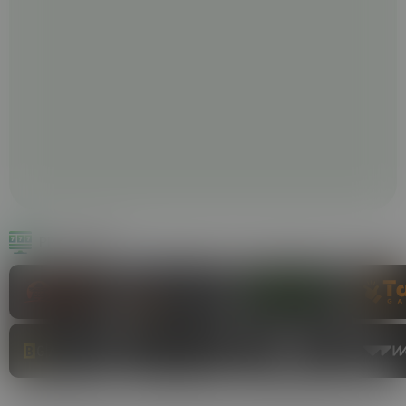
PROVEDORES