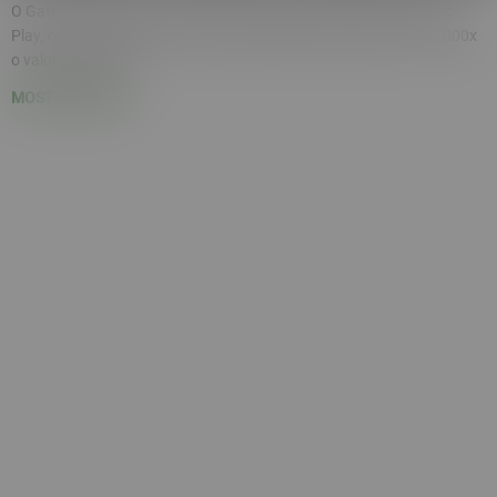
O Gates of Hades é um jogo de caça-níqueis online da Pragmatic
Play, com formato de 6x6. O ganho máximo informado é de 10.000x
o valor da aposta.
MOSTRAR MAIS
O QUE É O SLOT GATES OF HADES?
O slot utiliza 6 rolos e 6 linhas, com Cluster Pays. O RTP teórico é de
96%, enquanto a volatilidade é alta. O RTP pode variar de acordo com
a configuração disponível.
Entre os recursos confirmados estão Avalanche, Bonus Bet, Buy
Feature, Cascading, Cluster Pays e Free Spins. Os temas registrados
incluem Ancient civilizations, Crown, Dark blue, Fire e Gems.
Visão geral: Gates of Hades
O Gates of Hades está disponível no Brazino777 e apresenta as
seguintes características técnicas:
CARACTERÍSTICA
DETALHES
Nome
Gates of Hades