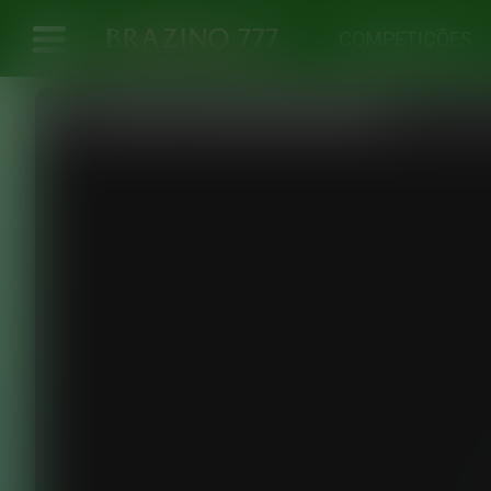
COMPETIÇÕES
GATES OF OLYMPUS ROULETTE