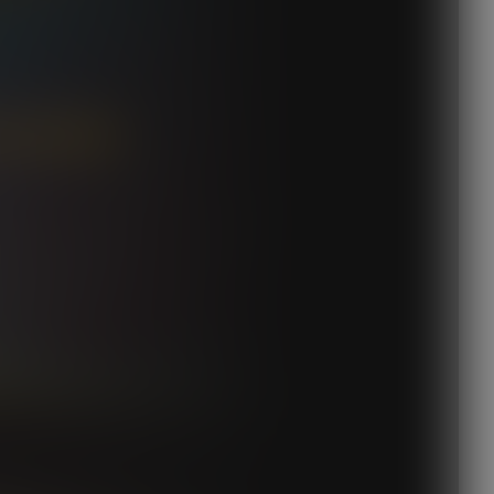
UA REGIÃO.