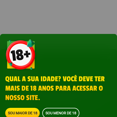
Observe o sistema de pagamento e as combinações
reconhecidas pelo jogo.
Consulte os recursos especiais quando eles aparecerem durante
as rodadas.
Estabeleça limites de tempo e de gastos para manter o jogo
como entretenimento.
Os recursos confirmados incluem Additive symbol, Avalanche,
Cascading, Cluster Pays. A forma de ativação deve ser verificada nas
regras do jogo.
GEMIX 100 - FAQ
Qual é o RTP de Gemix 100?
QUAL A SUA IDADE? VOCÊ DEVE TER
O RTP informado é de 96%. Esse percentual é teórico, calculado em
MAIS DE 18 ANOS PARA ACESSAR O
muitas rodadas, e não garante resultados individuais.
Usamos cookies para melhorar sua experiência. Ao
NOSSO SITE.
usar o Brazino777, você aceita nossos cookies. Veja
Qual é o ganho máximo de Gemix 100?
nossos
Termos e Condições
para mais.
O limite técnico informado é de 25.000x o valor da aposta. Esse teto
SOU MAIOR DE 18
SOU MENOR DE 18
não representa garantia de premiação.
Menu
Slot
Ao Vivo
Crash
OK