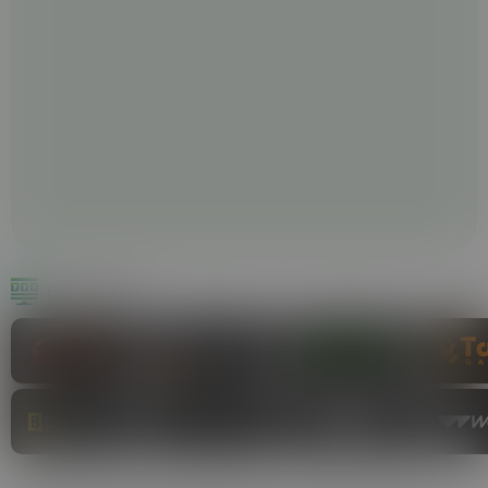
PROVEDORES