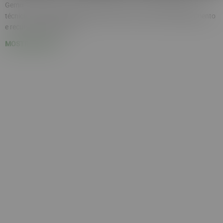
Gemix 100 é um caça-níqueis da Play'n GO com características
técnicas definidas por sua estrutura de rolos, sistema de pagamento
e recursos confirmados.
MOSTRAR MAIS
O QUE É O SLOT GEMIX 100?
Gemix 100 integra a categoria de slots online e pode ser consultado
no cassino Brazino777. Entre os dados disponíveis estão layout de
7x7, sistema de pagamento Cluster Pays, RTP de 96%, volatilidade
alta.
O conjunto confirmado inclui recursos como Additive symbol,
Avalanche, Cascading, Cluster Pays e temas ligados a Black, Blue,
Candies, Crystals.
Visão geral: Gemix 100
Confira abaixo as principais informações técnicas confirmadas para
o jogo.
CARACTERÍSTICA
DETALHES