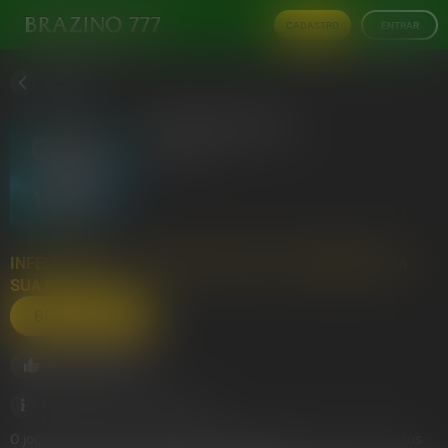
CADASTRO
ENTRAR
VOLTAR
GEMS GONE WILD
REDTIGER
INFELIZMENTE, ESTE JOGO NÃO ESTÁ DISPONÍVEL NA
SUA REGIÃO.
BRAZINO777
4
480
Visualizações
RTP:
96.14%
O jogo pode causar dependência, ansiedade, depressão e prejuízos