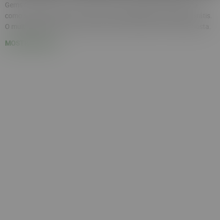
Gems Gone Wild é um dos slots online da Red Tiger, classificado
como slot de vídeo, com recursos como Wild Reels e Rodadas Grátis.
O multiplicador máximo informado é de x300.000 o valor da aposta.
MOSTRAR MAIS
O QUE É O SLOT GEMS GONE WILD?
O título utiliza 5 rolos e 3 linhas, com 20 linhas no sistema Bothway.
O RTP teórico é de 96,14%. A volatilidade indicada é média.
Entre os recursos confirmados estão Wild Reels e Rodadas Grátis.
Visão geral: Gems Gone Wild
Gems Gone Wild está disponível no Brazino777. A tabela reúne as
características técnicas confirmadas para esta versão.
CARACTERÍSTICA
DETALHES
Nome
Gems Gone Wild
Lançamento
15/09/2016