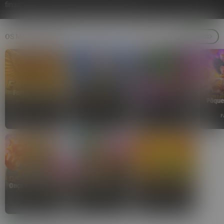
financeiros. Jogue com responsabilidade. 18+
OS MAIS JOGADOS
VER MAIS
EXCLUSIVO
Fortune Garuda
500
Pachinko
FlyX™ Cash Turbo™
Pôque
TADA
NEKO
BUCK STAKES
F
Onça Sortuda 500
Lucky Jaguar 2
4 Pots of Egypt
TADA
TADA
3OAKS