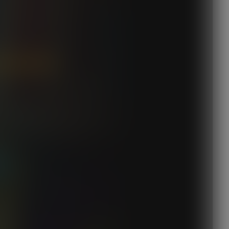
UA REGIÃO.