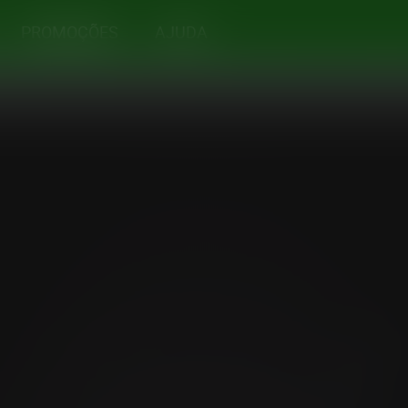
PROMOÇÕES
AJUDA