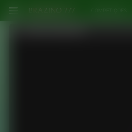
COMPETIÇÕES
GENIE'S GEM BONANZA