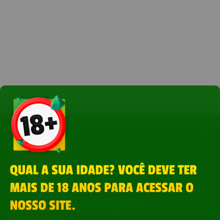
informados.
Defina o valor da aposta dentro dos limites apresentados,
quando disponíveis.
Inicie a rodada para girar os rolos.
Confira as combinações formadas e o resultado da rodada.
O RTP pode variar de acordo com a configuração disponível. Essa
característica não garante resultados em rodadas individuais.
GIFTS OF FORTUNE - FAQ
Qual é o RTP de Gifts of Fortune?
O RTP base de Gifts of Fortune é de 96,29%. Esse percentual é teórico
e calculado em um grande número de rodadas, sem garantir
QUAL A SUA IDADE? VOCÊ DEVE TER
resultados individuais.
MAIS DE 18 ANOS PARA ACESSAR O
Qual é o ganho máximo de Gifts of Fortune?
Usamos cookies para melhorar sua experiência. Ao
NOSSO SITE.
usar o Brazino777, você aceita nossos cookies. Veja
O ganho máximo informado é de 13.960x o valor da aposta.
nossos
Termos e Condições
para mais.