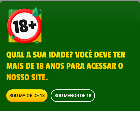
QUAL A SUA IDADE? VOCÊ DEVE TER
MAIS DE 18 ANOS PARA ACESSAR O
Usamos cookies para melhorar sua experiência. Ao
NOSSO SITE.
usar o Brazino777, você aceita nossos cookies. Veja
nossos
Termos e Condições
para mais.
SOU MAIOR DE 18
SOU MENOR DE 18
Menu
Slot
Ao Vivo
Crash
OK
Brazino 777
Jogos De Cassino