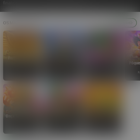
financeiros. Jogue com responsabilidade. 18+
OS MAIS JOGADOS
VER MAIS
EXCLUSIVO
Fortune Garuda
500
Pachinko
FlyX™ Cash Turbo™
Pôque
TADA
NEKO
BUCK STAKES
F
Onça Sortuda 500
Lucky Jaguar 2
4 Pots of Egypt
TADA
TADA
3OAKS