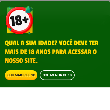
QUAL A SUA IDADE? VOCÊ DEVE TER
MAIS DE 18 ANOS PARA ACESSAR O
Usamos cookies para melhorar sua experiência. Ao
NOSSO SITE.
usar o Brazino777, você aceita nossos cookies. Veja
nossos
Termos e Condições
para mais.
SOU MAIOR DE 18
SOU MENOR DE 18
Menu
Slot
Ao Vivo
Crash
OK
Brazino 777
Jogos De Cassino