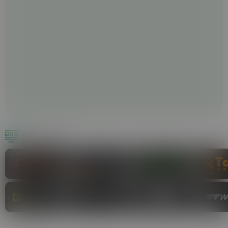
PROVEDORES