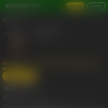
CADASTRO
ENTRAR
VOLTAR
GODS LAND
ZITRO
INFELIZMENTE, ESTE JOGO NÃO ESTÁ DISPONÍVEL NA
SUA REGIÃO.
BRAZINO777
24
8225
Visualizações
RTP:
94%
O jogo pode causar dependência, ansiedade, depressão e prejuízos