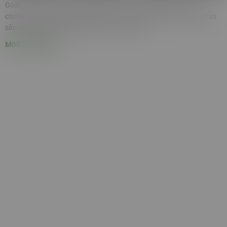
Gods Land é um jogo online da Zitro Games, apresentado neste
conteúdo sobre jogos e slots online. As características confirmadas
são descritas de forma técnica e informativa.
MOSTRAR MAIS
O QUE É O JOGO GODS LAND?
No cassino Brazino777, Gods Land possui dados técnicos como RTP,
volatilidade, sistema de pagamento e limites de aposta, quando
disponíveis.
Esses indicadores descrevem a configuração do jogo e não
representam garantia de resultado em uma rodada ou sessão.
Visão geral: Gods Land
Confira os principais dados técnicos disponíveis para Gods Land.
CARACTERÍSTICA
DETALHES
Nome
Gods Land
Provedor
Zitro Games