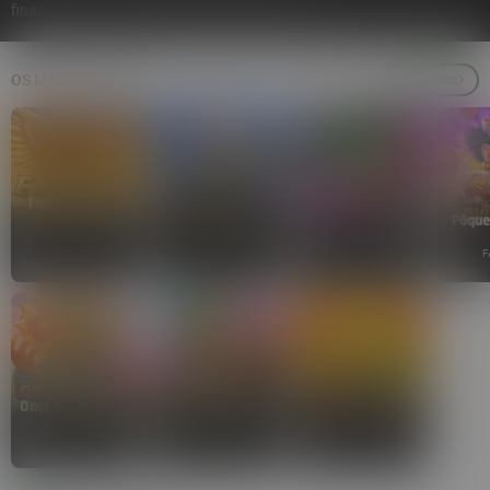
financeiros. Jogue com responsabilidade. 18+
OS MAIS JOGADOS
VER MAIS
EXCLUSIVO
Fortune Garuda
500
Pachinko
FlyX™ Cash Turbo™
Pôque
TADA
NEKO
BUCK STAKES
F
Onça Sortuda 500
Lucky Jaguar 2
4 Pots of Egypt
TADA
TADA
3OAKS