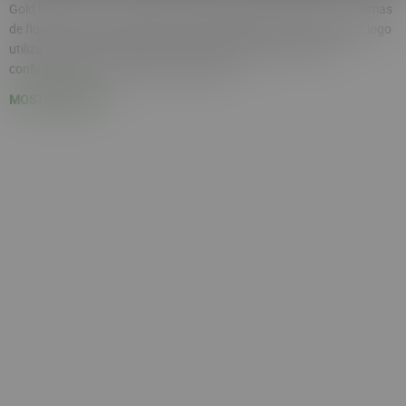
Gold Party é um caça-níqueis de vídeo da Pragmatic Play com temas
de floresta e ouro e recursos como Hold and Win e Free Spins. O jogo
utiliza 25 linhas de pagamento e apresenta ganho máximo
confirmado de 5.163x o valor da aposta.
MOSTRAR MAIS
O QUE É O SLOT GOLD PARTY?
O slot da Pragmatic Play apresenta estrutura de 5x3 e 25 linhas de
pagamento. O RTP-base é de 96% e a volatilidade é alta. Esses
indicadores são características teóricas e não garantem resultados
em rodadas individuais.
A ambientação reúne temas de floresta e ouro. Entre as funções
confirmadas estão Hold and Win e Free Spins, que integram a
dinâmica do título conforme as regras exibidas no próprio jogo.
Visão geral: Gold Party
O Gold Party está disponível no Brazino777. A tabela reúne as
características técnicas confirmadas do jogo:
CARACTERÍSTICA
DETALHES