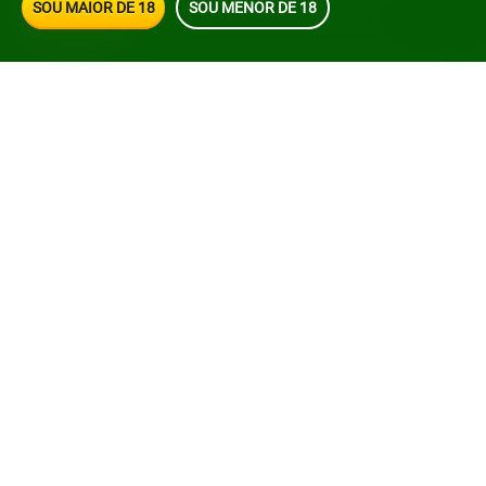
SOU MAIOR DE 18
SOU MENOR DE 18
Menu
Slot
Ao Vivo
Crash
OK
A volatilidade informada é alta. Esse dado descreve o perfil
matemático do jogo, sem determinar o resultado de uma rodada
específica.
Brazino 777
Jogos De Cassino
Cassino Ao Vivo
Esporte Bet
Mapa Do Site XML
Live Bet
Mapa Do Site HTML
Slots
Suporte
Jogos Crash
Perguntas Frequentes
Novos Jogos
Promoções E Bônus
Bingo
Reclamações
Jogos De Mesa
Afiliados