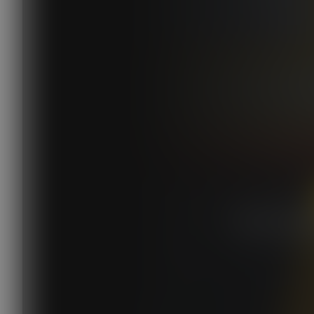
Por favor, regi