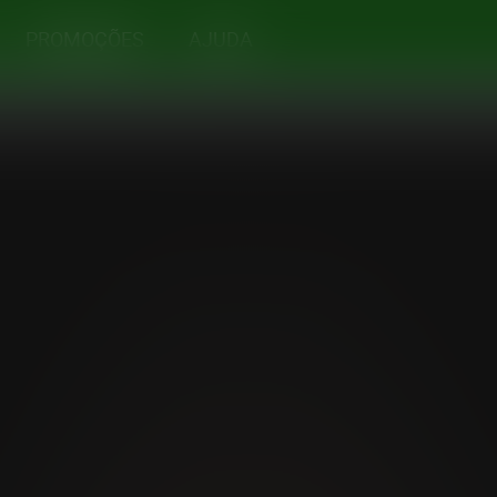
PROMOÇÕES
AJUDA