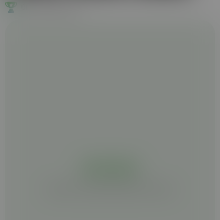
ÚLTIMOS GANHOS
NÃO HÁ DADOS
ESPERA ALGUNS SEGUNDOS POR FAVOR