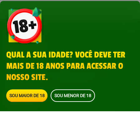
QUAL A SUA IDADE? VOCÊ DEVE TER
MAIS DE 18 ANOS PARA ACESSAR O
Usamos cookies para melhorar sua experiência. Ao
NOSSO SITE.
usar o Brazino777, você aceita nossos cookies. Veja
nossos
Termos e Condições
para mais.
SOU MAIOR DE 18
SOU MENOR DE 18
Menu
Slot
Ao Vivo
Crash
OK
Brazino 777
Jogos De Cassino