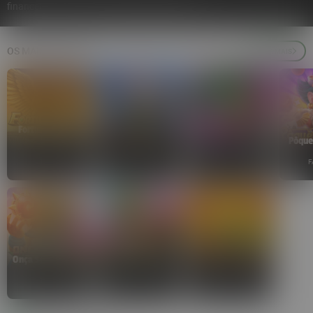
financeiros. Jogue com responsabilidade. 18+
OS MAIS JOGADOS
VER MAIS
EXCLUSIVO
Fortune Garuda
500
Pachinko
FlyX™ Cash Turbo™
Pôque
TADA
NEKO
BUCK STAKES
F
Onça Sortuda 500
Lucky Jaguar 2
4 Pots of Egypt
TADA
TADA
3OAKS