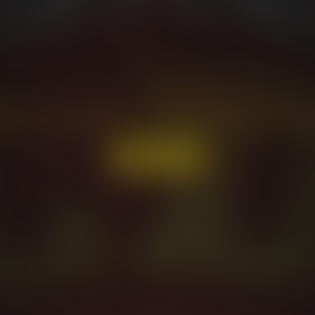
NTE, ESTE JOGO NÃO ESTÁ DISPONÍVEL NA S
BRAZINO777