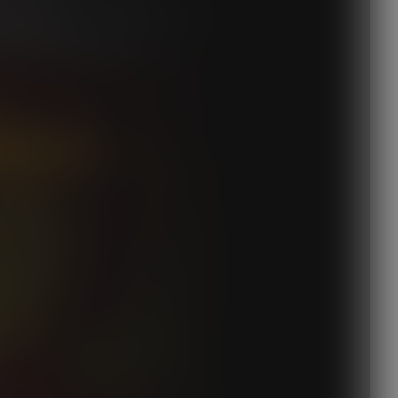
UA REGIÃO.