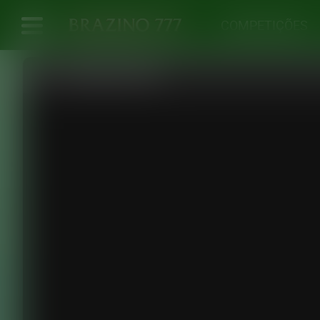
COMPETIÇÕES
GOLDEN TICKET