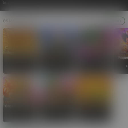
financeiros. Jogue com responsabilidade. 18+
OS MAIS JOGADOS
VER MAIS
EXCLUSIVO
Fortune Garuda
500
Pachinko
FlyX™ Cash Turbo™
Pôque
TADA
NEKO
BUCK STAKES
F
Onça Sortuda 500
Lucky Jaguar 2
4 Pots of Egypt
TADA
TADA
3OAKS