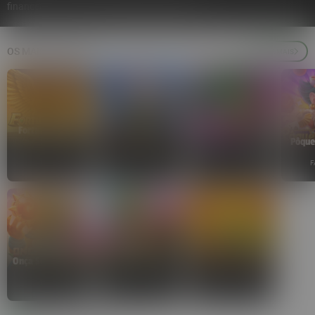
financeiros. Jogue com responsabilidade. 18+
OS MAIS JOGADOS
VER MAIS
EXCLUSIVO
Fortune Garuda
500
Pachinko
FlyX™ Cash Turbo™
Pôque
TADA
NEKO
BUCK STAKES
F
Onça Sortuda 500
Lucky Jaguar 2
4 Pots of Egypt
TADA
TADA
3OAKS