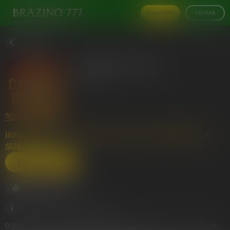
CADASTRO
ENTRAR
VOLTAR
CAMPEÃO DE OURO
INSPIRED
INFELIZMENTE, ESTE JOGO NÃO ESTÁ DISPONÍVEL NA
SUA REGIÃO.
BRAZINO777
37
16498
Visualizações
RTP:
94.5%
O jogo pode causar dependência, ansiedade, depressão e prejuízos