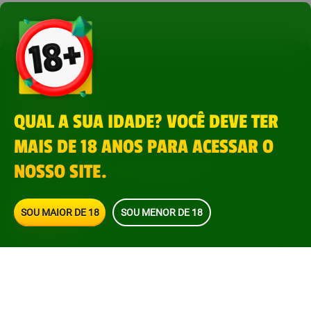
QUAL A SUA IDADE? VOCÊ DEVE TER
MAIS DE 18 ANOS PARA ACESSAR O
Usamos cookies para melhorar sua experiência. Ao
NOSSO SITE.
usar o Brazino777, você aceita nossos cookies. Veja
nossos
Termos e Condições
para mais.
SOU MAIOR DE 18
SOU MENOR DE 18
Menu
Slot
Ao Vivo
Crash
OK
Brazino 777
Jogos De Cassino