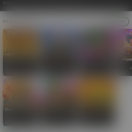
financeiros. Jogue com responsabilidade. 18+
OS MAIS JOGADOS
VER MAIS
EXCLUSIVO
Fortune Garuda
500
Pachinko
FlyX™ Cash Turbo™
Pôque
TADA
NEKO
BUCK STAKES
F
Onça Sortuda 500
Lucky Jaguar 2
4 Pots of Egypt
TADA
TADA
3OAKS