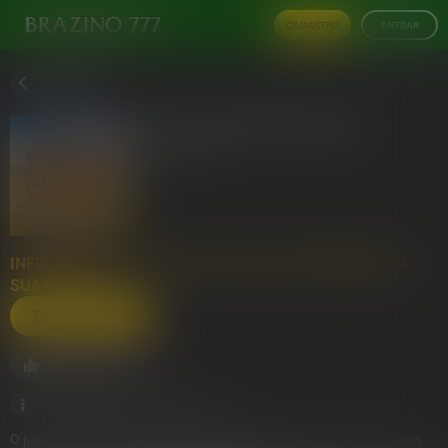
CADASTRO
ENTRAR
VOLTAR
GREAT RHINO MEGAWAYS
PRAGMATIC
INFELIZMENTE, ESTE JOGO NÃO ESTÁ DISPONÍVEL NA
SUA REGIÃO.
BRAZINO777
49
22468
Visualizações
RTP:
96.58%
O jogo pode causar dependência, ansiedade, depressão e prejuízos