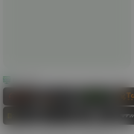
PROVEDORES