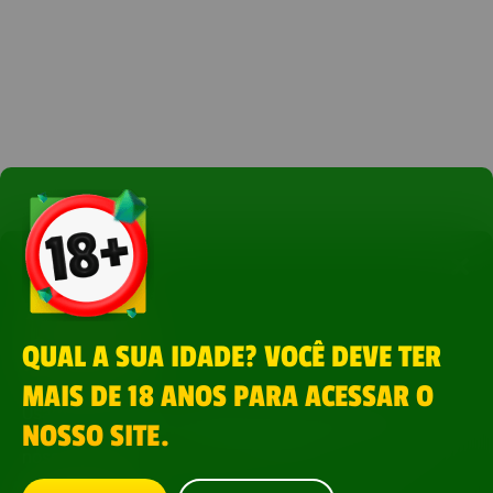
Confira o resultado de acordo com a estrutura de pagamento e
as regras do título.
Recursos como roda de bônus, rodadas grátis e símbolos Scatter
fazem parte da configuração confirmada do jogo; os critérios de
cada função devem ser consultados nas regras da partida.
GREEK GODS - FAQ
Qual é o RTP de Greek Gods?
O RTP teórico de Greek Gods é de 96,00%. Esse valor pode variar
conforme a configuração disponível. O percentual é estatístico e não
garante resultados individuais.
Qual é o ganho máximo de Greek Gods?
QUAL A SUA IDADE? VOCÊ DEVE TER
O ganho máximo informado é de 4.320x o valor da aposta. Trata-se
MAIS DE 18 ANOS PARA ACESSAR O
de um limite técnico e não de uma garantia de resultado.
Usamos cookies para melhorar sua experiência. Ao
NOSSO SITE.
usar o Brazino777, você aceita nossos cookies. Veja
Quem é o provedor de Greek Gods?
nossos
Termos e Condições
para mais.
O provedor de Greek Gods é Pragmatic Play.