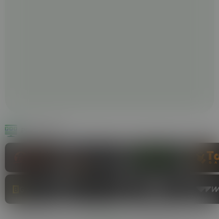
PROVEDORES