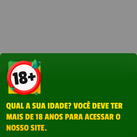
pagamento informado.
Os recursos confirmados incluem Free Spins, Risk/Gamble (Double)
game e Scatter symbols. As condições de ativação e funcionamento
devem ser verificadas nas regras do jogo.
GREEK LEGENDS - FAQ
Qual é o RTP de Greek Legends?
O RTP teórico de Greek Legends é de 96%. Esse percentual
representa um cálculo estatístico de longo prazo e não garante
resultados individuais.
Qual é o ganho máximo de Greek Legends?
O multiplicador máximo informado é de 2.000x o valor da aposta.
QUAL A SUA IDADE? VOCÊ DEVE TER
Esse limite técnico não representa uma promessa de resultado.
MAIS DE 18 ANOS PARA ACESSAR O
Qual é o layout de Greek Legends?
Usamos cookies para melhorar sua experiência. Ao
NOSSO SITE.
O jogo possui 5 rolos e 3 linhas.
usar o Brazino777, você aceita nossos cookies. Veja
nossos
Termos e Condições
para mais.