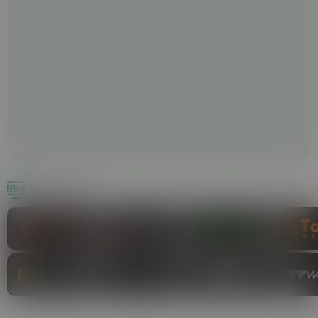
PROVEDORES