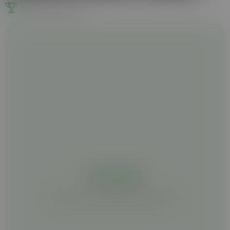
ÚLTIMOS GANHOS
NÃO HÁ DADOS
ESPERA ALGUNS SEGUNDOS POR FAVOR