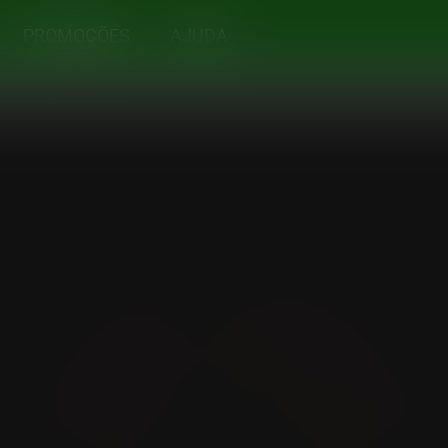
PROMOÇÕES
AJUDA