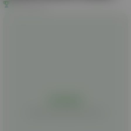
ÚLTIMOS GANHOS
NÃO HÁ DADOS
ESPERA ALGUNS SEGUNDOS POR FAVOR