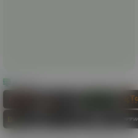
PROVEDORES